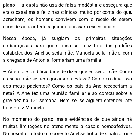
plano – a dupla não usa de falsa modéstia e assegura que
era o casal mais feliz nas clínicas, muito por conta do que,
acreditam, os homens convivem com o receio de serem
considerados inférteis quando acessam esses locais.
Nessa época, já surgiam as primeiras situações
embaraçosas para quem ousa ser feliz fora dos padrões
estabelecidos. Anelise seria mãe. Manoela seria mãe e, com
a chegada de Antônia, formariam uma família.
– Aí eu já vi a dificuldade de dizer que eu seria mãe. Como
eu seria mãe se nem grávida eu estava? Como eu diria isso
aos meus pacientes? Como os pais da Ane receberiam a
neta? A Ane fez uma reunião familiar e só contou sobre a
gravidez na 13ª semana. Nem sei se alguém entendeu até
hoje – diz Manoela.
No momento do parto, mais evidências de que ainda há
muitas limitações no atendimento a casais homoafetivos.
No hospital, a todo o momento Anelise tinha de sinalizar que