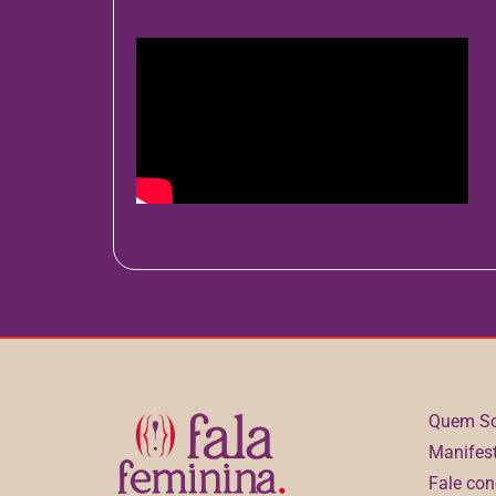
Quem S
Manifes
Fale co