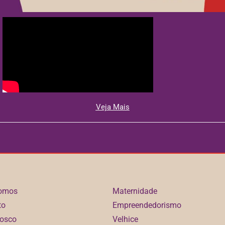
Veja Mais
omos
Maternidade
to
Empreendedorismo
nosco
Velhice