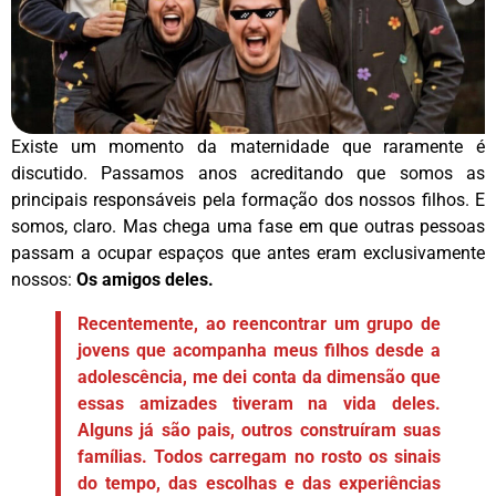
Existe um momento da maternidade que raramente é
discutido. Passamos anos acreditando que somos as
principais responsáveis pela formação dos nossos filhos. E
somos, claro. Mas chega uma fase em que outras pessoas
passam a ocupar espaços que antes eram exclusivamente
nossos:
Os amigos deles.
Recentemente, ao reencontrar um grupo de
jovens que acompanha meus filhos desde a
adolescência, me dei conta da dimensão que
essas amizades tiveram na vida deles.
Alguns já são pais, outros construíram suas
famílias. Todos carregam no rosto os sinais
do tempo, das escolhas e das experiências