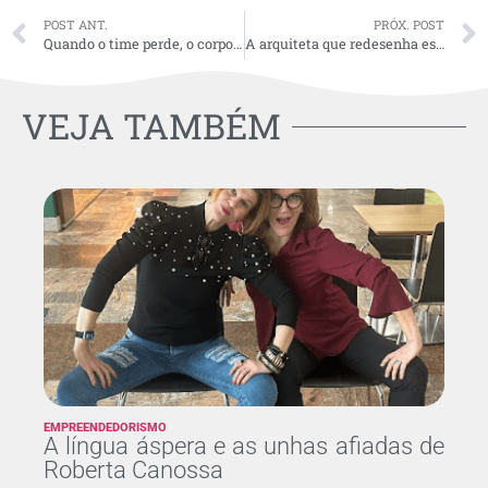
POST ANT.
PRÓX. POST
Quando o time perde, o corpo da mulher paga a conta
A arquiteta que redesenha espaços para que mais pessoas possam existir neles
VEJA TAMBÉM
EMPREENDEDORISMO
A língua áspera e as unhas afiadas de
Roberta Canossa